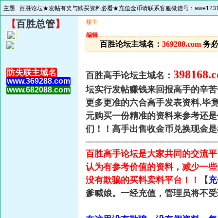
主题 :
百胜论坛★发帖有奖与购买资料必看★充值金币请联系客服微信号：awe1231
【
百胜总管
】
楼主
编辑
百胜论坛主域名：
369288.com
务必
防失联主域名
398168.
百胜高手论坛主域名：
www.369288.com
坛实行发帖赚钱来回报高手的辛苦
www.682088.com
更多更准的六合高手发表资料.毕
元购买一份精准的资料来参考还是
们！！高手出售收金币兑换现金是
--------------------------------------------------------------------
百胜高手论坛是大家共同的交流平
认为有参考价值的资料，减少一些
没有欺骗的买料卖料平台！！
【
充
爹喊娘。一经充值，管理员将不受