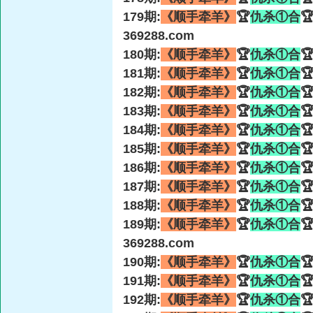
179期:
《顺手牵羊》
🏆
仇杀①合

369288.com
180期:
《顺手牵羊》
🏆
仇杀①合

181期:
《顺手牵羊》
🏆
仇杀①合

182期:
《顺手牵羊》
🏆
仇杀①合

183期:
《顺手牵羊》
🏆
仇杀①合

184期:
《顺手牵羊》
🏆
仇杀①合

185期:
《顺手牵羊》
🏆
仇杀①合

186期:
《顺手牵羊》
🏆
仇杀①合

187期:
《顺手牵羊》
🏆
仇杀①合

188期:
《顺手牵羊》
🏆
仇杀①合

189期:
《顺手牵羊》
🏆
仇杀①合

369288.com
190期:
《顺手牵羊》
🏆
仇杀①合

191期:
《顺手牵羊》
🏆
仇杀①合

192期:
《顺手牵羊》
🏆
仇杀①合
