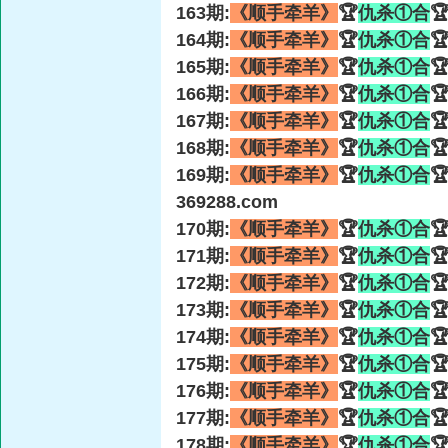
163期:
《顺手牵羊》
🏆
仇杀①合

164期:
《顺手牵羊》
🏆
仇杀①合

165期:
《顺手牵羊》
🏆
仇杀①合

166期:
《顺手牵羊》
🏆
仇杀①合

167期:
《顺手牵羊》
🏆
仇杀①合

168期:
《顺手牵羊》
🏆
仇杀①合

169期:
《顺手牵羊》
🏆
仇杀①合

369288.com
170期:
《顺手牵羊》
🏆
仇杀①合

171期:
《顺手牵羊》
🏆
仇杀①合

172期:
《顺手牵羊》
🏆
仇杀①合

173期:
《顺手牵羊》
🏆
仇杀①合

174期:
《顺手牵羊》
🏆
仇杀①合

175期:
《顺手牵羊》
🏆
仇杀①合

176期:
《顺手牵羊》
🏆
仇杀①合

177期:
《顺手牵羊》
🏆
仇杀①合

178期:
《顺手牵羊》
🏆
仇杀①合
