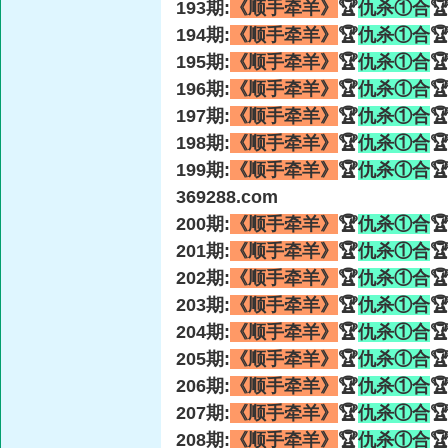
193期:
《顺手牵羊》
🏆
仇杀①合

194期:
《顺手牵羊》
🏆
仇杀①合

195期:
《顺手牵羊》
🏆
仇杀①合

196期:
《顺手牵羊》
🏆
仇杀①合

197期:
《顺手牵羊》
🏆
仇杀①合

198期:
《顺手牵羊》
🏆
仇杀①合

199期:
《顺手牵羊》
🏆
仇杀①合

369288.com
200期:
《顺手牵羊》
🏆
仇杀①合

201期:
《顺手牵羊》
🏆
仇杀①合

202期:
《顺手牵羊》
🏆
仇杀①合

203期:
《顺手牵羊》
🏆
仇杀①合

204期:
《顺手牵羊》
🏆
仇杀①合

205期:
《顺手牵羊》
🏆
仇杀①合

206期:
《顺手牵羊》
🏆
仇杀①合

207期:
《顺手牵羊》
🏆
仇杀①合

208期:
《顺手牵羊》
🏆
仇杀①合
