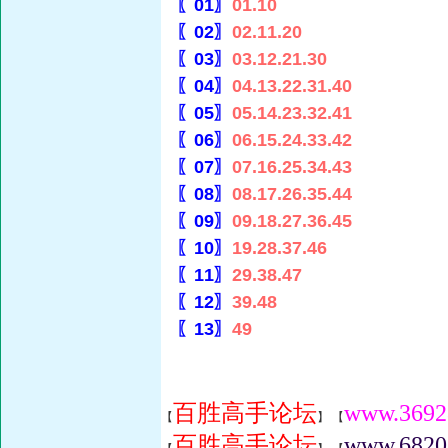
〖01〗
01.10
〖02〗
02.11.20
〖03〗
03.12.21.30
〖04〗
04.13.22.31.40
〖05〗
05.14.23.32.41
〖06〗
06.15.24.33.42
〖07〗
07.16.25.34.43
〖08〗
08.17.26.35.44
〖09〗
09.18.27.36.45
〖10〗
19.28.37.46
〖11〗
29.38.47
〖12〗
39.48
〖13〗
49
百胜高手论坛
www.3692
【
】 【
百胜高手论坛
www.6820