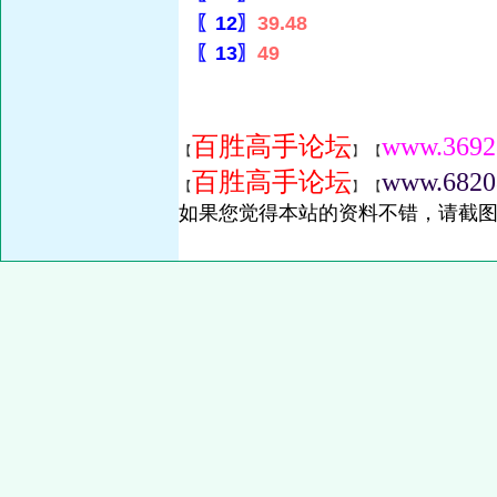
〖12〗
39.48
〖13〗
49
百胜高手论坛
www.3692
【
】 【
百胜高手论坛
www.6820
【
】 【
如果您觉得本站的资料不错，请截图