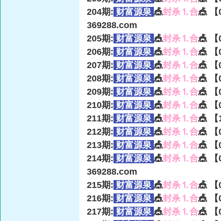
204期:
财富源泉
🎪
封杀⒈合
🎪 
369288.com
205期:
财富源泉
🎪
封杀⒈合
🎪 
206期:
财富源泉
🎪
封杀⒈合
🎪 
207期:
财富源泉
🎪
封杀⒈合
🎪 
208期:
财富源泉
🎪
封杀⒈合
🎪 
209期:
财富源泉
🎪
封杀⒈合
🎪 
210期:
财富源泉
🎪
封杀⒈合
🎪 
211期:
财富源泉
🎪
封杀⒈合
🎪 
212期:
财富源泉
🎪
封杀⒈合
🎪 
213期:
财富源泉
🎪
封杀⒈合
🎪 
214期:
财富源泉
🎪
封杀⒈合
🎪 
369288.com
215期:
财富源泉
🎪
封杀⒈合
🎪 
216期:
财富源泉
🎪
封杀⒈合
🎪 
217期:
财富源泉
🎪
封杀⒈合
🎪 