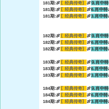
181期:🍖
〖经典传奇〗
🍖
⒐肖中特
181期:🍖
〖经典传奇〗
🍖
6.肖中特
181期:🍖
〖经典传奇〗
🍖
3.肖中特
182期:🍖
〖经典传奇〗
🍖
⒐肖中特
182期:🍖
〖经典传奇〗
🍖
6.肖中特
182期:🍖
〖经典传奇〗
🍖
3.肖中特
183期:🍖
〖经典传奇〗
🍖
⒐肖中特
183期:🍖
〖经典传奇〗
🍖
6.肖中特
183期:🍖
〖经典传奇〗
🍖
3.肖中特
184期:🍖
〖经典传奇〗
🍖
⒐肖中特
184期:🍖
〖经典传奇〗
🍖
6.肖中特
184期:🍖
〖经典传奇〗
🍖
3.肖中特