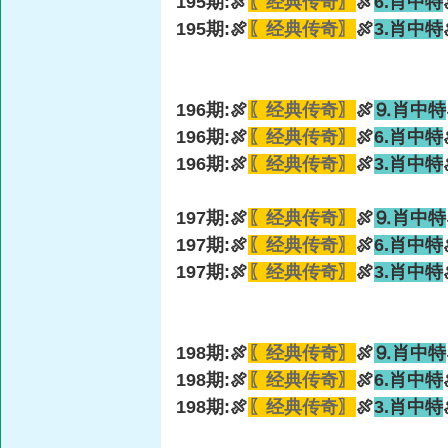
195期:🍖
〖经典传奇〗
🍖
6.肖中特
195期:🍖
〖经典传奇〗
🍖
3.肖中特
196期:🍖
〖经典传奇〗
🍖
⒐肖中特
196期:🍖
〖经典传奇〗
🍖
6.肖中特
196期:🍖
〖经典传奇〗
🍖
3.肖中特
197期:🍖
〖经典传奇〗
🍖
⒐肖中特
197期:🍖
〖经典传奇〗
🍖
6.肖中特
197期:🍖
〖经典传奇〗
🍖
3.肖中特
198期:🍖
〖经典传奇〗
🍖
⒐肖中特
198期:🍖
〖经典传奇〗
🍖
6.肖中特
198期:🍖
〖经典传奇〗
🍖
3.肖中特