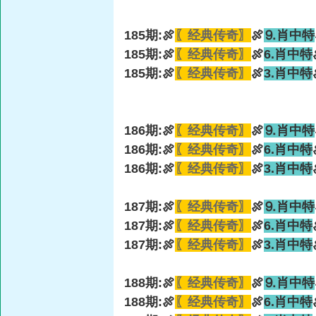
185期:🍖
〖经典传奇〗
🍖
⒐肖中特
185期:🍖
〖经典传奇〗
🍖
6.肖中特
185期:🍖
〖经典传奇〗
🍖
3.肖中特
186期:🍖
〖经典传奇〗
🍖
⒐肖中特
186期:🍖
〖经典传奇〗
🍖
6.肖中特
186期:🍖
〖经典传奇〗
🍖
3.肖中特
187期:🍖
〖经典传奇〗
🍖
⒐肖中特
187期:🍖
〖经典传奇〗
🍖
6.肖中特
187期:🍖
〖经典传奇〗
🍖
3.肖中特
188期:🍖
〖经典传奇〗
🍖
⒐肖中特
188期:🍖
〖经典传奇〗
🍖
6.肖中特