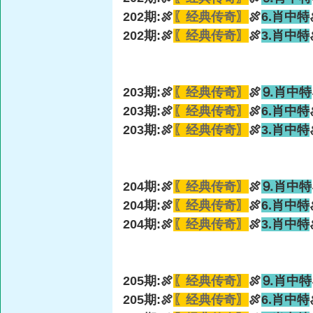
202期:🍖
〖经典传奇〗
🍖
6.肖中特
202期:🍖
〖经典传奇〗
🍖
3.肖中特
203期:🍖
〖经典传奇〗
🍖
⒐肖中特
203期:🍖
〖经典传奇〗
🍖
6.肖中特
203期:🍖
〖经典传奇〗
🍖
3.肖中特
204期:🍖
〖经典传奇〗
🍖
⒐肖中特
204期:🍖
〖经典传奇〗
🍖
6.肖中特
204期:🍖
〖经典传奇〗
🍖
3.肖中特
205期:🍖
〖经典传奇〗
🍖
⒐肖中特
205期:🍖
〖经典传奇〗
🍖
6.肖中特