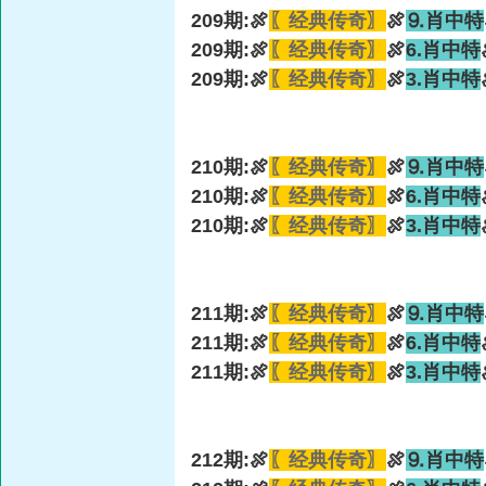
209期:🍖
〖经典传奇〗
🍖
⒐肖中特
209期:🍖
〖经典传奇〗
🍖
6.肖中特
209期:🍖
〖经典传奇〗
🍖
3.肖中特
210期:🍖
〖经典传奇〗
🍖
⒐肖中特
210期:🍖
〖经典传奇〗
🍖
6.肖中特
210期:🍖
〖经典传奇〗
🍖
3.肖中特
211期:🍖
〖经典传奇〗
🍖
⒐肖中特
211期:🍖
〖经典传奇〗
🍖
6.肖中特
211期:🍖
〖经典传奇〗
🍖
3.肖中特
212期:🍖
〖经典传奇〗
🍖
⒐肖中特