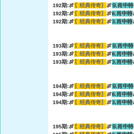
192期:🍖
〖经典传奇〗
🍖
⒐肖中特
192期:🍖
〖经典传奇〗
🍖
6.肖中特
192期:🍖
〖经典传奇〗
🍖
3.肖中特
193期:🍖
〖经典传奇〗
🍖
⒐肖中特
193期:🍖
〖经典传奇〗
🍖
6.肖中特
193期:🍖
〖经典传奇〗
🍖
3.肖中特
194期:🍖
〖经典传奇〗
🍖
⒐肖中特
194期:🍖
〖经典传奇〗
🍖
6.肖中特
194期:🍖
〖经典传奇〗
🍖
3.肖中特
195期:🍖
〖经典传奇〗
🍖
⒐肖中特