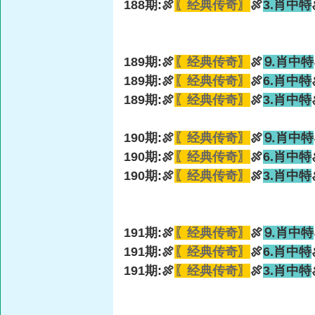
188期:🍖
〖经典传奇〗
🍖
3.肖中特
189期:🍖
〖经典传奇〗
🍖
⒐肖中特
189期:🍖
〖经典传奇〗
🍖
6.肖中特
189期:🍖
〖经典传奇〗
🍖
3.肖中特
190期:🍖
〖经典传奇〗
🍖
⒐肖中特
190期:🍖
〖经典传奇〗
🍖
6.肖中特
190期:🍖
〖经典传奇〗
🍖
3.肖中特
191期:🍖
〖经典传奇〗
🍖
⒐肖中特
191期:🍖
〖经典传奇〗
🍖
6.肖中特
191期:🍖
〖经典传奇〗
🍖
3.肖中特