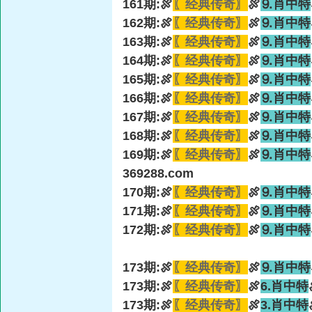
161期:🍖
〖经典传奇〗
🍖
⒐肖中特
162期:🍖
〖经典传奇〗
🍖
⒐肖中特
163期:🍖
〖经典传奇〗
🍖
⒐肖中特
164期:🍖
〖经典传奇〗
🍖
⒐肖中特
165期:🍖
〖经典传奇〗
🍖
⒐肖中特
166期:🍖
〖经典传奇〗
🍖
⒐肖中特
167期:🍖
〖经典传奇〗
🍖
⒐肖中特
168期:🍖
〖经典传奇〗
🍖
⒐肖中特
169期:🍖
〖经典传奇〗
🍖
⒐肖中特
369288.com
170期:🍖
〖经典传奇〗
🍖
⒐肖中特
171期:🍖
〖经典传奇〗
🍖
⒐肖中特
172期:🍖
〖经典传奇〗
🍖
⒐肖中特
173期:🍖
〖经典传奇〗
🍖
⒐肖中特
173期:🍖
〖经典传奇〗
🍖
6.肖中特
173期:🍖
〖经典传奇〗
🍖
3.肖中特