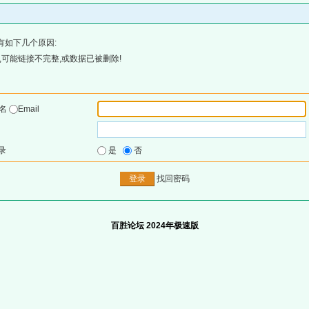
有如下几个原因:
可能链接不完整,或数据已被删除!
户名
Email
录
是
否
找回密码
百胜论坛 2024年极速版