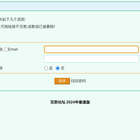
有如下几个原因:
可能链接不完整,或数据已被删除!
户名
Email
录
是
否
找回密码
百胜论坛 2024年极速版