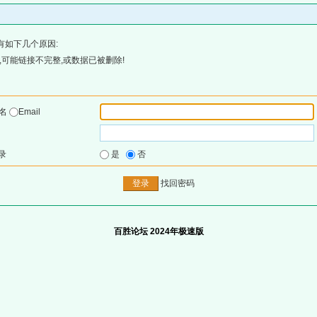
有如下几个原因:
可能链接不完整,或数据已被删除!
户名
Email
录
是
否
找回密码
百胜论坛 2024年极速版